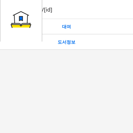
book/rent/[id]
대여
도서정보