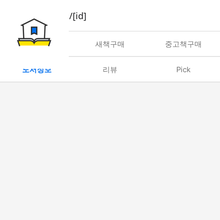
book/rent/[id]
대여
새책구매
중고책구매
도서정보
리뷰
Pick