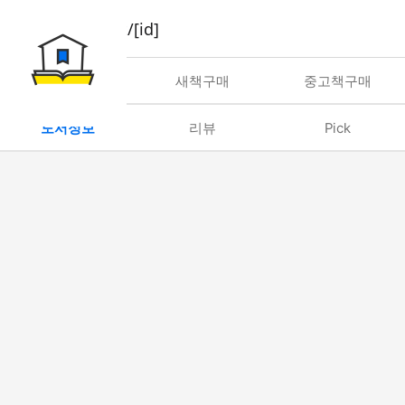
book/rent/[id]
대여
새책구매
중고책구매
도서정보
리뷰
Pick