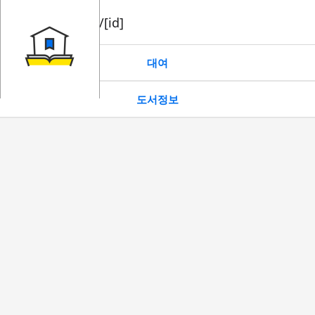
book/rent/[id]
대여
도서정보