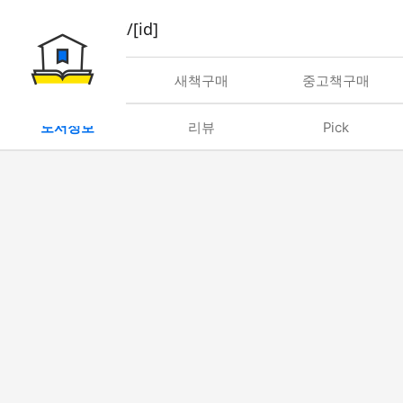
book/rent/[id]
대여
새책구매
중고책구매
도서정보
리뷰
Pick