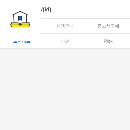
book/rent/[id]
대여
새책구매
중고책구매
도서정보
리뷰
Pick