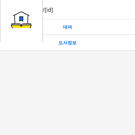
book/rent/[id]
대여
도서정보