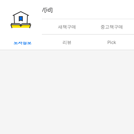
book/rent/[id]
대여
새책구매
중고책구매
도서정보
리뷰
Pick