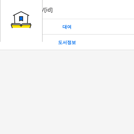
book/rent/[id]
대여
도서정보