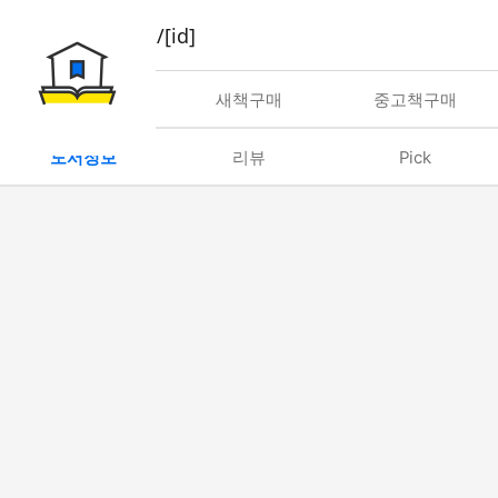
book/rent/[id]
대여
새책구매
중고책구매
도서정보
리뷰
Pick