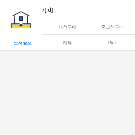
book/rent/[id]
대여
새책구매
중고책구매
도서정보
리뷰
Pick