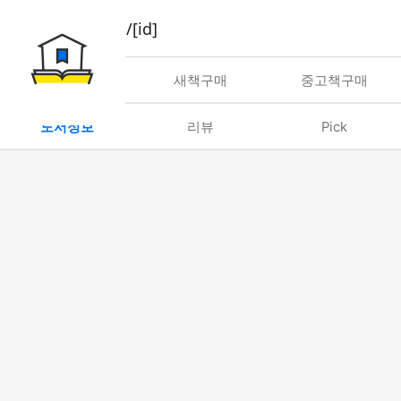
book/rent/[id]
대여
새책구매
중고책구매
도서정보
리뷰
Pick