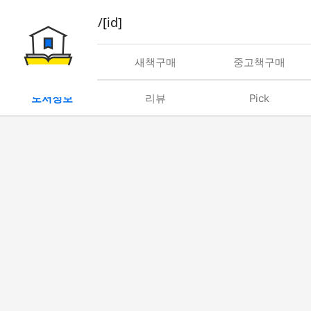
book/rent/[id]
대여
새책구매
중고책구매
도서정보
리뷰
Pick