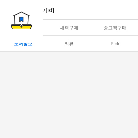
book/rent/[id]
대여
새책구매
중고책구매
도서정보
리뷰
Pick