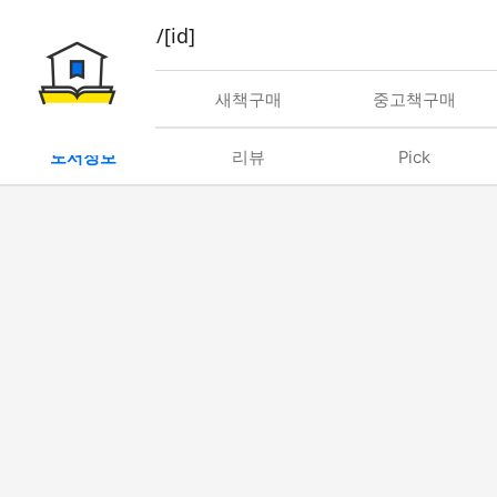
book/rent/[id]
대여
새책구매
중고책구매
도서정보
리뷰
Pick