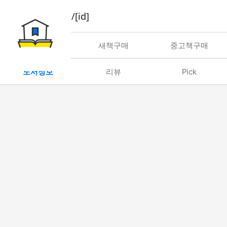
book/rent/[id]
대여
새책구매
중고책구매
도서정보
리뷰
Pick