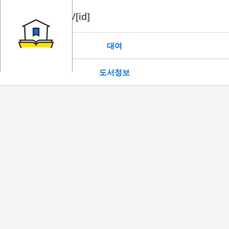
book/rent/[id]
대여
도서정보