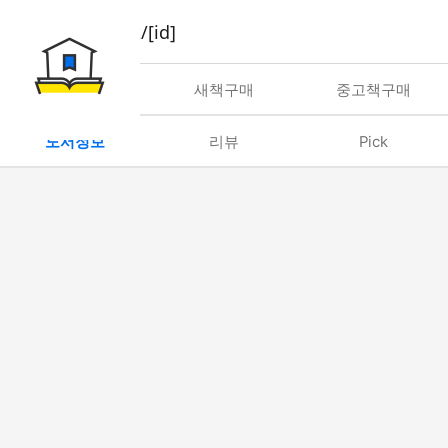
book/rent/[id]
대여
새책구매
중고책구매
도서정보
리뷰
Pick