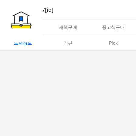
book/rent/[id]
대여
새책구매
중고책구매
도서정보
리뷰
Pick