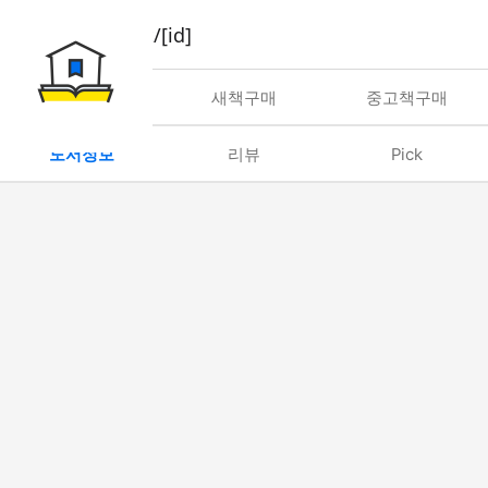
book/rent/[id]
대여
새책구매
중고책구매
도서정보
리뷰
Pick