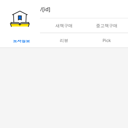
book/rent/[id]
대여
새책구매
중고책구매
도서정보
리뷰
Pick