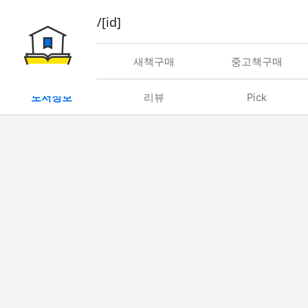
book/rent/[id]
대여
새책구매
중고책구매
도서정보
리뷰
Pick