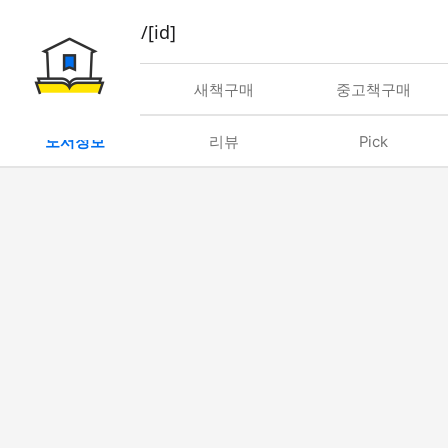
book/rent/[id]
대여
새책구매
중고책구매
도서정보
리뷰
Pick