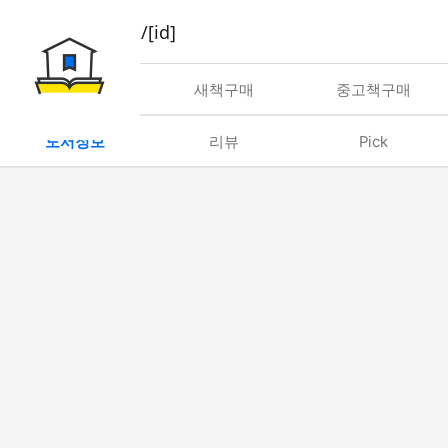
book/rent/[id]
대여
새책구매
중고책구매
도서정보
리뷰
Pick