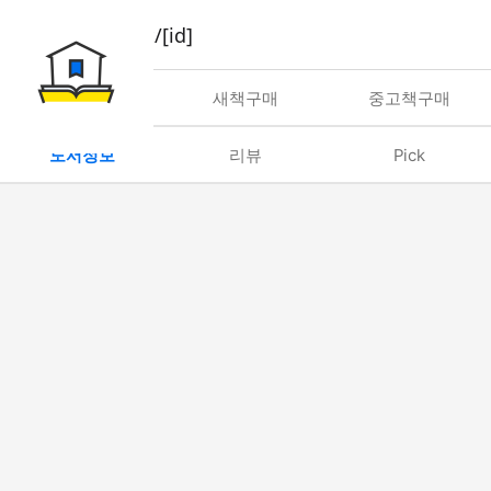
book/rent/[id]
대여
새책구매
중고책구매
도서정보
리뷰
Pick