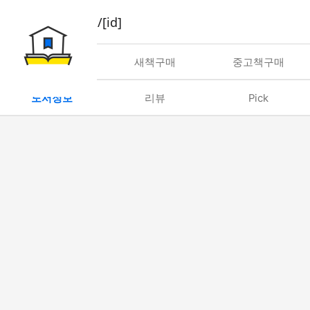
book/rent/[id]
대여
새책구매
중고책구매
도서정보
리뷰
Pick