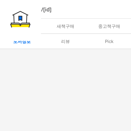
book/rent/[id]
대여
새책구매
중고책구매
도서정보
리뷰
Pick