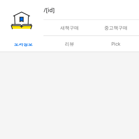
book/rent/[id]
대여
새책구매
중고책구매
도서정보
리뷰
Pick