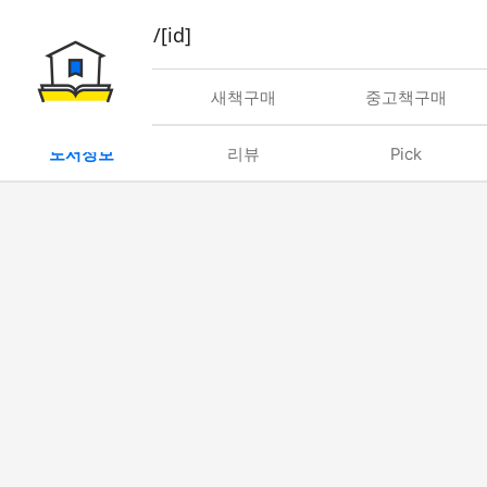
book/rent/[id]
대여
새책구매
중고책구매
도서정보
리뷰
Pick