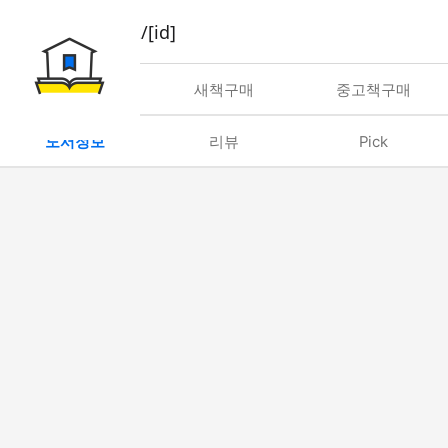
book/rent/[id]
대여
새책구매
중고책구매
도서정보
리뷰
Pick