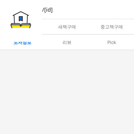
book/rent/[id]
대여
새책구매
중고책구매
도서정보
리뷰
Pick