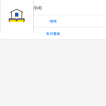
book/rent/[id]
대여
도서정보