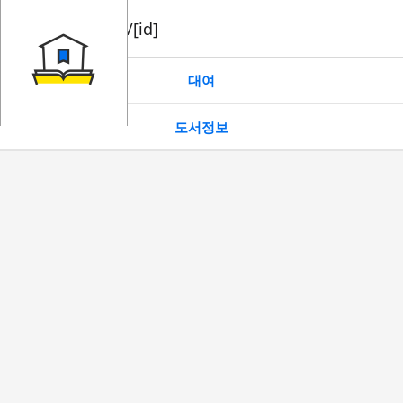
book/rent/[id]
대여
도서정보