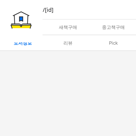
book/rent/[id]
대여
새책구매
중고책구매
도서정보
리뷰
Pick