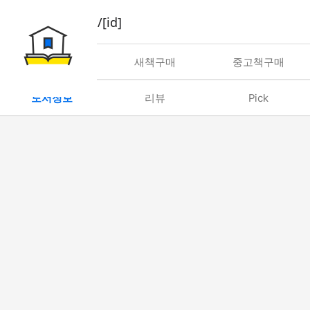
book/rent/[id]
대여
새책구매
중고책구매
도서정보
리뷰
Pick