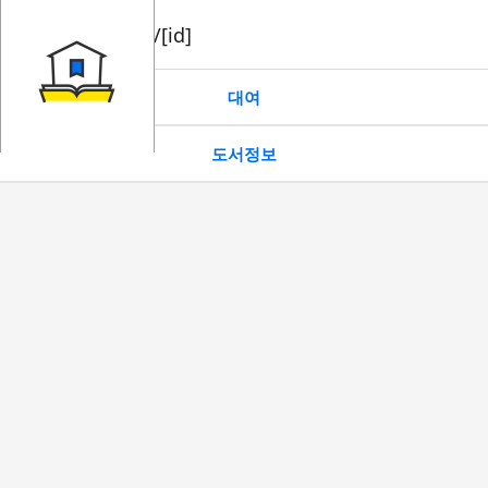
book/rent/[id]
대여
도서정보