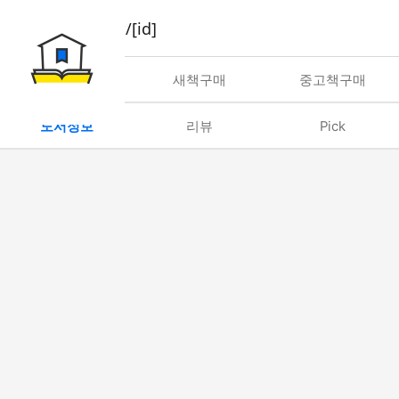
book/rent/[id]
대여
새책구매
중고책구매
도서정보
리뷰
Pick