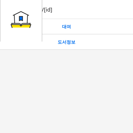
book/rent/[id]
대여
도서정보