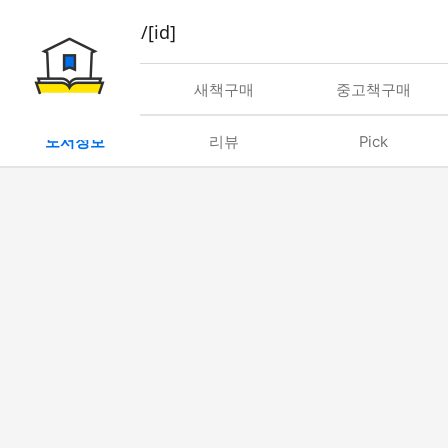
book/rent/[id]
대여
새책구매
중고책구매
도서정보
리뷰
Pick