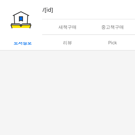
book/rent/[id]
대여
새책구매
중고책구매
도서정보
리뷰
Pick