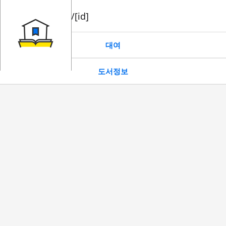
book/rent/[id]
대여
도서정보