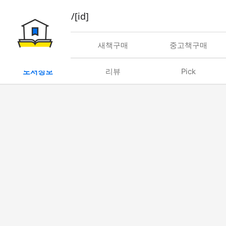
book/rent/[id]
대여
새책구매
중고책구매
도서정보
리뷰
Pick