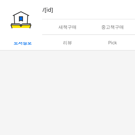
book/rent/[id]
대여
새책구매
중고책구매
도서정보
리뷰
Pick