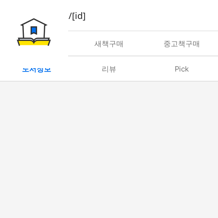
book/rent/[id]
대여
새책구매
중고책구매
도서정보
리뷰
Pick