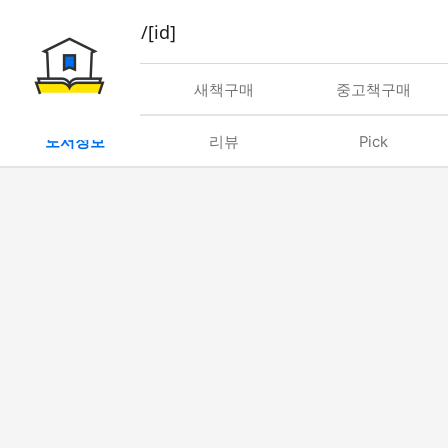
book/rent/[id]
대여
새책구매
중고책구매
도서정보
리뷰
Pick