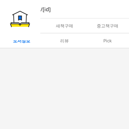
book/rent/[id]
대여
새책구매
중고책구매
도서정보
리뷰
Pick