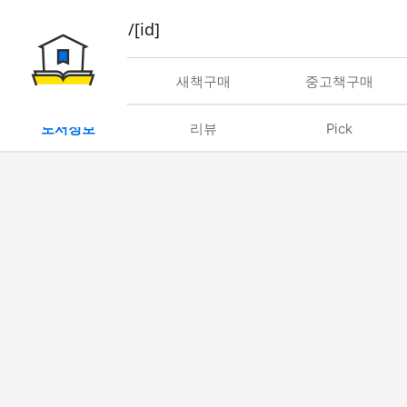
book/rent/[id]
대여
새책구매
중고책구매
도서정보
리뷰
Pick