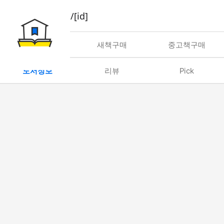
book/rent/[id]
대여
새책구매
중고책구매
도서정보
리뷰
Pick