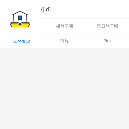
book/rent/[id]
대여
새책구매
중고책구매
도서정보
리뷰
Pick