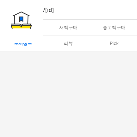
book/rent/[id]
대여
새책구매
중고책구매
도서정보
리뷰
Pick